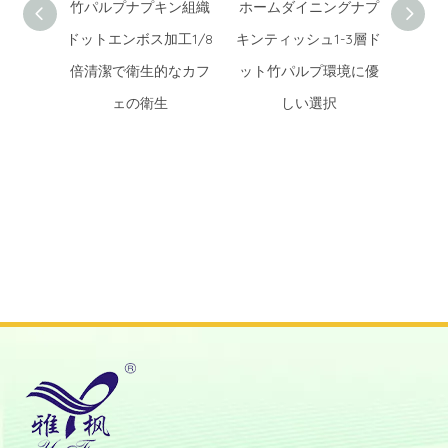
竹パルプナプキン組織
ホームダイニングナプ
卸売
ドットエンボス加工1/8
キンティッシュ1-3層ド
タマ
倍清潔で衛生的なカフ
ット竹パルプ環境に優
ンボ
ェの衛生
しい選択
ルビ