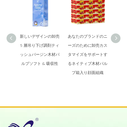
新しいデザインの卸売
あなたのブランドのニ
木材
5 層吊り下げ調剤ティ
ーズのために卸売カス
筋卸
ッシュバージン木材パ
タマイズをサポートす
織サ
ルプソフト & 吸収性
るネイティブ木材パル
然木
プ箱入り顔面組織