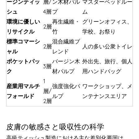
ージンティッ
層/
ン木材パル
マスターベッドルー
シュ
4層
プ
ム
環境に優しい
再生繊維・
グリーンオフィス、
2層
リサイクル
竹
学校、お祭り
標準コマーシ
混合繊維ブ
2層
人の多い公衆トイレ
ャル
レンド
ポケットパッ
バージン木
外出先、旅行、個人
3層
ク
材パルプ
用ハンドバッグ
1
産業用マルチ
強度強化パ
ワークショップ、メ
層/
フォールド
ルプ
ンテナンスエリア
2層
皮膚の敏感さと吸収性の科学
高級ティッシュ製造における主な差別化要因は、